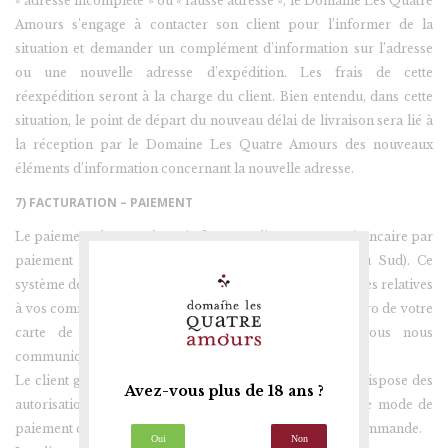
« adresse incomplète » ou « fausse adresse », le Domaine Les Quatre
Amours s’engage à contacter son client pour l’informer de la
situation et demander un complément d’information sur l’adresse
ou une nouvelle adresse d’expédition. Les frais de cette
réexpédition seront à la charge du client. Bien entendu, dans cette
situation, le point de départ du nouveau délai de livraison sera lié à
la réception par le Domaine Les Quatre Amours des nouveaux
éléments d’information concernant la nouvelle adresse.
7) FACTURATION – PAIEMENT
Le paiement de vos achats s’effectue en ligne par carte bancaire par
paiement sécurisé (e-transaction Banque Populaire du Sud). Ce
système de paiement permet de crypter toutes les données relatives
à vos commandes (y compris vos noms, adresse et numéro de votre
carte de crédit) afin que les informations que vous nous
communiquez soient protégées lors de leur transmission.
Le client garantit le Domaine Les Quatre Amours qu’il dispose des
Avez-vous plus de 18 ans ?
autorisations éventuellement nécessaires pour utiliser le mode de
paiement choisi par lui, lors de la validation du bon de commande.
Oui
Non