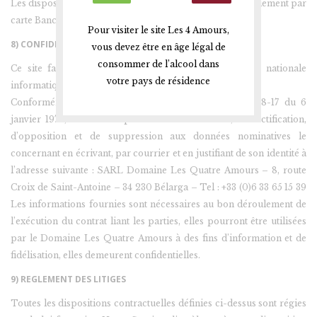
Les dispositions relatives à l’utilisation frauduleuse du paiement par
carte Bancaire sont appliquées.
Pour visiter le site Les 4 Amours,
8) CONFIDENTIALITÉ
vous devez être en âge légal de
consommer de l’alcool dans
Ce site fait l’objet d’une déclaration à la commission nationale
votre pays de résidence
informatique et libertés.
Conformément à la loi Informatique et Libertés N° 78-17 du 6
janvier 1978, le client dispose d’un droit d’accès, de rectification,
d’opposition et de suppression aux données nominatives le
concernant en écrivant, par courrier et en justifiant de son identité à
l’adresse suivante : SARL Domaine Les Quatre Amours – 8, route
Croix de Saint-Antoine – 34 230 Bélarga – Tel : +33 (0)6 33 65 15 39
Les informations fournies sont nécessaires au bon déroulement de
l’exécution du contrat liant les parties, elles pourront être utilisées
par le Domaine Les Quatre Amours à des fins d’information et de
fidélisation, elles demeurent confidentielles.
9) REGLEMENT DES LITIGES
Toutes les dispositions contractuelles définies ci-dessus sont régies